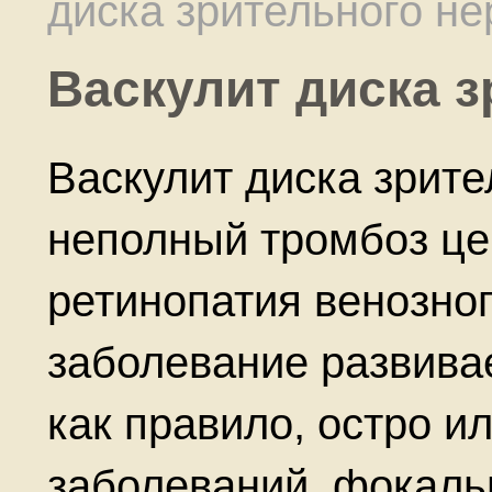
диска зрительного не
Васкулит диска з
Васкулит диска зрите
неполный тромбоз це
ретинопатия венозног
заболевание развивае
как правило, остро и
заболеваний, фокал