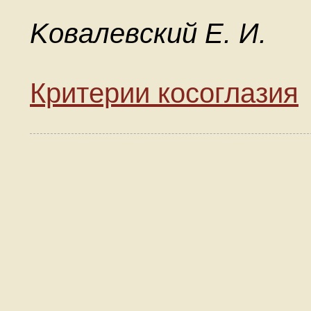
Koвaлeвcкий E. И.
Критерии косоглазия