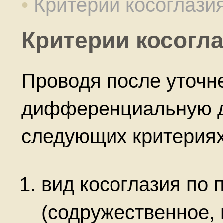
•
Критерии косоглази
Критерии косогл
Проводя после уточн
дифференциальную ди
следующих критериях
вид косоглазия по
(содружественное, 