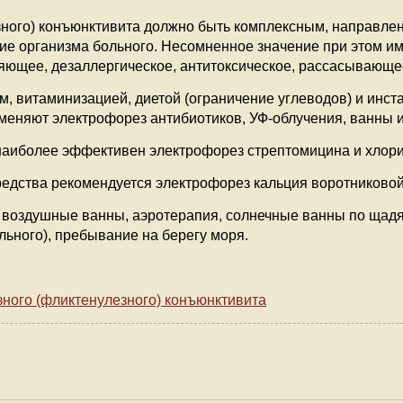
зного) конъюнктивита должно быть комплексным, направле
е организма больного. Несомненное значение при этом и
ляющее, дезаллергическое, антитоксическое, рассасывающ
 витаминизацией, диетой (ограничение углеводов) и инста
именяют электрофорез антибиотиков, УФ-облучения, ванны 
наиболее эффективен электрофорез стрептомицина и хлори
едства рекомендуется электрофорез кальция воротниковой
: воздушные ванны, аэротерапия, солнечные ванны по щад
ьного), пребывание на берегу моря.
ного (фликтенулезного) конъюнктивита