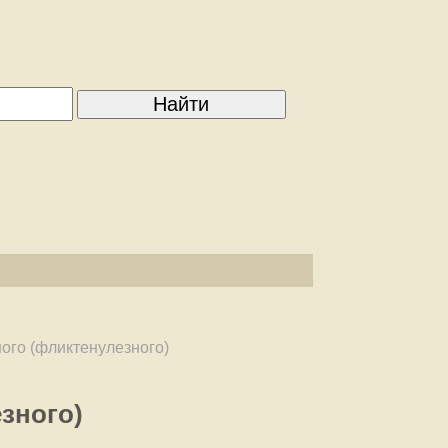
ого (фликтенулезного)
зного)