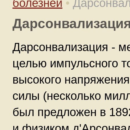
болезней
•
Дарсонвал
Дарсонвализация
Дарсонвализация - м
целью импульсного то
высокого напряжения 
силы (несколько мил
был предложен в 189
и физиком д'Арсонва