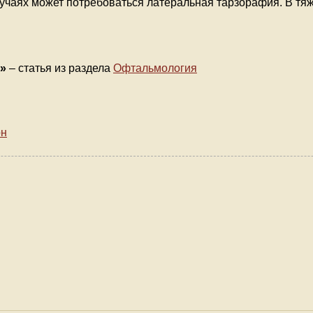
случаях может потребоваться латеральная тарзорафия. В тя
»
– статья из раздела
Офтальмология
он